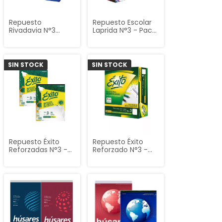
Repuesto
Repuesto Escolar
Rivadavia N°3
Laprida N°3 - Packs
Blanco Mate -
Grandes (288 y
Packs Grandes
480 Hojas)
(288 y 480 Hojas)
SIN STOCK
SIN STOCK
Repuesto Éxito
Repuesto Éxito
Reforzadas N°3 -
Reforzado N°3 -
48 hojas
Packs Grandes
(288 y 480 hojas)