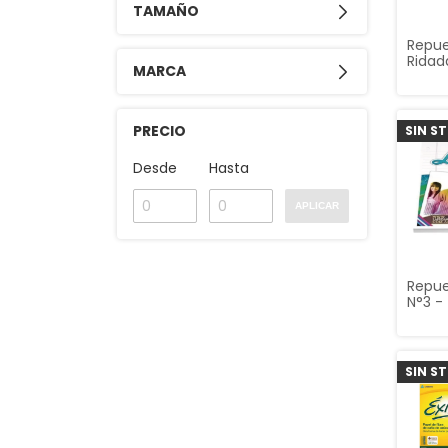
TAMAÑO
Repu
Ridad
MARCA
MateN
y 96 
PRECIO
SIN S
Desde
Hasta
APLICAR
Repue
N°3 -
hojas
SIN S