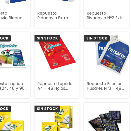
esto
Repuesto
Repuesto
avia Blanco
Ridadavia Extra
Rivadavia N°3 Extra
°3 - (24, 48
Blanco N°3 - (24,
Blanco- Packs
hojas)
48 y 96 hojas)
Grandes (288 y
480 Hojas)
TOCK
SIN STOCK
SIN STOCK
sto Laprida
Repuesto Laprida
Repuesto Escolar
 (24, 48 y 96
A4 - 48 Hojas
Húsares N°3 - 480
)
(Rayado /
Hojas (Rayado /
Cuadriculado)
Cuadriculado)
TOCK
SIN STOCK