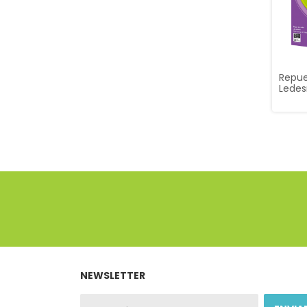
Repue
Lede
hojas
Cuadr
NEWSLETTER