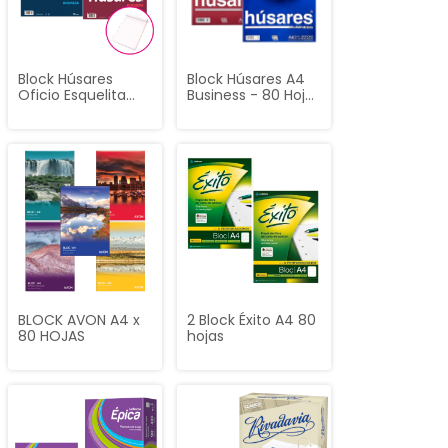
Block Húsares
Block Húsares A4
Oficio Esquelita
Business - 80 Hojas
Business - 80 Hojas
con 5
(5 Perforaciones)
Perforaciones
BLOCK AVON A4 x
2 Block Éxito A4 80
80 HOJAS
hojas