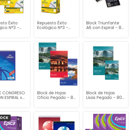
sto Éxito
Repuesto Éxito
Block Triunfante
gico N°3 -
Ecológico N°3 -
A6 con Espiral - 80
48 y 96 hojas)
Packs Grandes
Hojas (Rayado /
(288 y 480 hojas)
Cuadriculado)
K CONGRESO
Block de Hojas
Block de Hojas
N ESPIRAL x
Oficio Pegado - 80
Lisas Pegado - 80
OJAS
Hojas (Lisas,
Hojas (A5 / A6)
Rayadas o
Cuadrículas)
TOCK