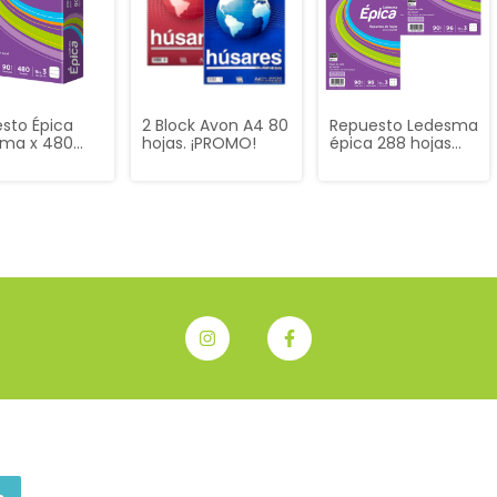
sto Épica
2 Block Avon A4 80
Repuesto Ledesma
sma x 480
hojas. ¡PROMO!
épica 288 hojas
 Rayadas |
rayadas y 96
iculadas
cuadriculadas
¡PROMO!