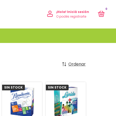
0
¡Hola!
Iniciá sesión
O podés registrarte
Ordenar
SIN STOCK
SIN STOCK