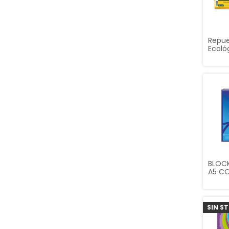
Repue
Ecoló
(24, 
BLOC
A5 CO
80 H
SIN S