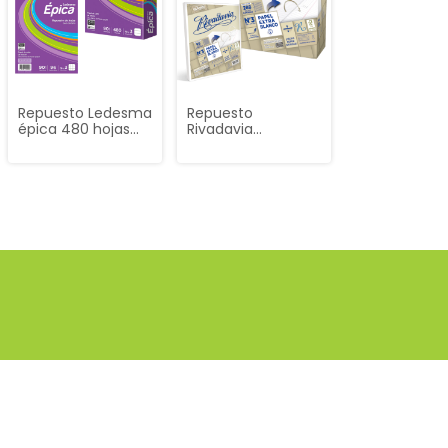
Repuesto Ledesma
Repuesto
épica 480 hojas
Rivadavia
rayadas y 96
tradicional 288
cuadriculadas
hojas rayadas mas
¡PROMO!
96 hojas
cuadriculadas
¡PROMO!